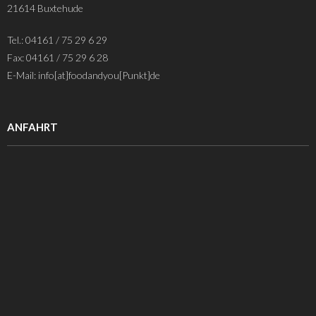
21614 Buxtehude
Tel.: 04161 / 75 29 6 29
Fax: 04161 / 75 29 6 28
E-Mail: info[at]foodandyou[Punkt]de
ANFAHRT