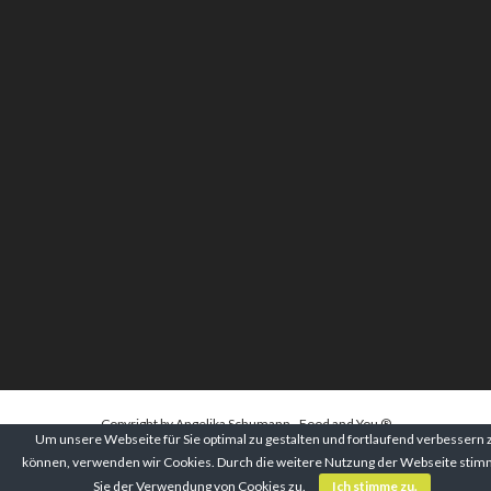
Copyright by Angelika Schumann - Food and You ®
Um unsere Webseite für Sie optimal zu gestalten und fortlaufend verbessern 
können, verwenden wir Cookies. Durch die weitere Nutzung der Webseite sti
Sie der Verwendung von Cookies zu.
Ich stimme zu.