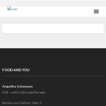
Über mich
Leistungen
Diät- und Ernährungstherapie
Betriebliche Gesundheitsförderung
Kurse
FOOD AND YOU
Angelika Schumann
Diät- und Ernährungstherapie
Bertha-von-Suttner-Allee 1